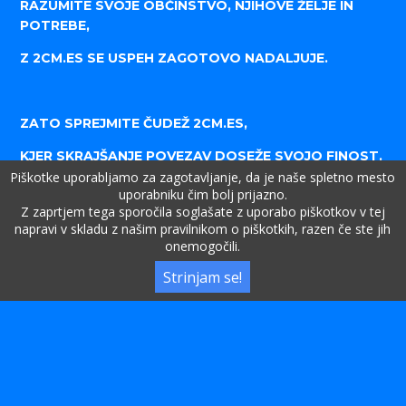
RAZUMITE SVOJE OBČINSTVO, NJIHOVE ŽELJE IN
POTREBE,
Z 2CM.ES SE USPEH ZAGOTOVO NADALJUJE.
ZATO SPREJMITE ČUDEŽ 2CM.ES,
KJER SKRAJŠANJE POVEZAV DOSEŽE SVOJO FINOST.
Piškotke uporabljamo za zagotavljanje, da je naše spletno mesto
DVA CENTIMETRA MOČI, UČINKOVITOSTI IN
uporabniku čim bolj prijazno.
ELEGANTNOSTI,
Z zaprtjem tega sporočila soglašate z uporabo piškotkov v tej
napravi v skladu z našim pravilnikom o piškotkih, razen če ste jih
PREOBLIKOVANJE SPLETA, PUŠČANJE TRAJNE SLEDI.
onemogočili.
Strinjam se!
NAJ SE SVET ČUDI VAŠIM JEDRNATIM POVEZAVAM,
KO RAZISKUJEJO VSEBINO, KI SE RESNIČNO
SINHRONIZIRA.
NA PODROČJU URL-JEV KRALJUJE 2CM.ES,