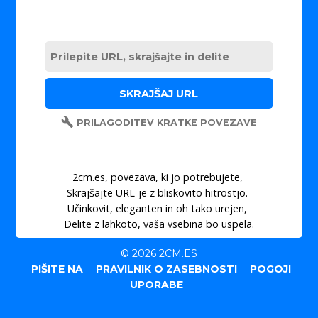
PRILAGODITEV KRATKE POVEZAVE
2cm.es, povezava, ki jo potrebujete,
Skrajšajte URL-je z bliskovito hitrostjo.
Učinkovit, eleganten in oh tako urejen,
Delite z lahkoto, vaša vsebina bo uspela.
© 2026 2CM.ES
PIŠITE NA
PRAVILNIK O ZASEBNOSTI
POGOJI
UPORABE