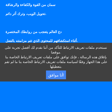
سمان من القوة والكفاءة والرشاقة
تحويل الويب، وترك أثر دائم.
دع العالم يتعجب من روابطك المختصرة
أثناء استكشافهم للمحتوى الذي تتم مزامنته بالفعل.
نستخدم ملفات تعريف الارتباط للتأكد من أننا نقدم لك أفضل تجربة على
في عالم عناوين URL، يسود 2CM.ES،
موقعنا.
بإغلاق هذه الرسالة ، فإنك توافق على ملفات تعريف الارتباط الخاصة بنا
خدمة تحقق كل حلم رقمي.
على هذا الجهاز وفقًا لسياسة ملفات تعريف الارتباط الخاصة بنا ما لم تقم
بتعطيلها.
أنا موافق!
SHORT URL
اختصار رابط