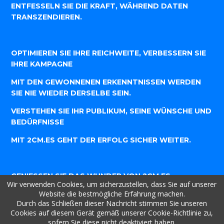
ENTFESSELN SIE DIE KRAFT, WÄHREND DATEN
TRANSZENDIEREN.
OPTIMIEREN SIE IHRE REICHWEITE, VERBESSERN SIE
IHRE KAMPAGNE
MIT DEN GEWONNENEN ERKENNTNISSEN WERDEN
SIE NIE WIEDER DERSELBE SEIN.
VERSTEHEN SIE IHR PUBLIKUM, SEINE WÜNSCHE UND
BEDÜRFNISSE
MIT 2CM.ES GEHT DER ERFOLG SICHER WEITER.
GENIESSEN SIE DAS WUNDER VON 2CM.ES
Wir verwenden Cookies, um sicherzustellen, dass Sie auf unserer
Website die bestmögliche Erfahrung machen.
WO DIE LINKVERKÜRZUNG IHREN HÖHEPUNKT
Durch das Schließen dieser Nachricht stimmen Sie unseren
ERREICHT.
Cookies auf diesem Gerät gemäß unserer Cookie-Richtlinie zu,
sofern Sie diese nicht deaktiviert haben.
ZWEI ZENTIMETER KRAFT, EFFIZIENZ UND ANMUT